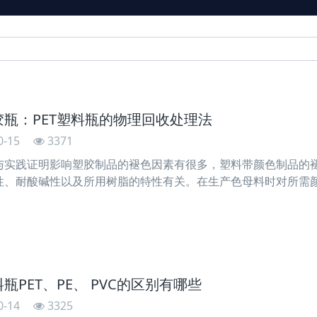
胶瓶：PET塑料瓶的物理回收处理法
0-15
3371
与实践证明影响塑胶制品的褪色因素有很多，塑料带颜色制品的
性、耐酸碱性以及所用树脂的特性有关。在生产色母料时对所需
树脂和防老化助剂的上述性能进行综合评定后才可选用，以下是
以供亲们
瓶PET、PE、 PVC的区别有哪些
0-14
3325