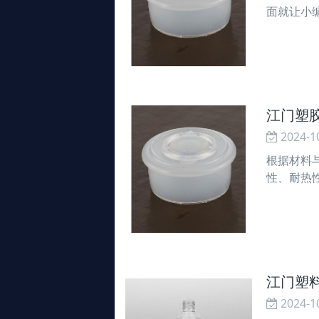
面就让小
一些数字，
用于食品
江门塑
2024-1
根据材料
性、耐热
剂、载体
流功能，
江门塑
2024-1