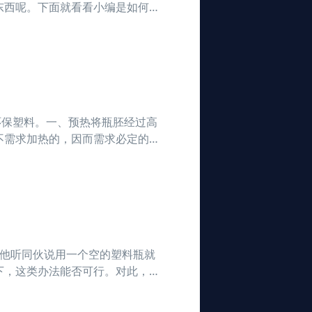
东西呢。下面就看看小编是如何将
对着蛋黄手一松，蛋黄就吸
环保塑料。一、预热将瓶胚经过高
不需求加热的，因而需求必定的冷
，称他听同伙说用一个空的塑料瓶就
下，这类办法能否可行。对此，记
之气球、塑料管，切实其实能够到