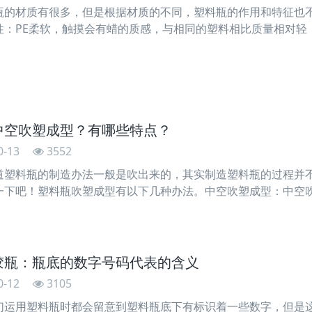
瓶的材质有很多，但是根据材质的不同，塑料瓶的作用和特征也
性：PE柔软，触摸会有蜡的质感，与相同的塑料相比质量相对轻
无毒，对人体无害。市场上销售的高密度聚乙烯（HARE），密度0.
中空吹塑成型？有哪些特点？
0-13
3552
道塑料瓶的制造办法一般是吹出来的，其实制造塑料瓶的过程并
一下吧！塑料瓶吹塑成型有以下几种办法。中空吹塑成型：中空
具的热型坯吹胀为中空制品的一种塑料成型办法。吹塑成型是热
装
胶瓶：瓶底的数字号码代表的含义
0-12
3105
们运用塑料瓶时都会留意到塑料瓶底下有标识着一些数字，但是