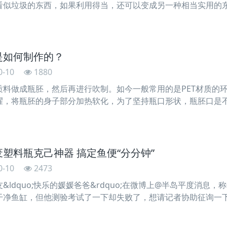
看似垃圾的东西，如果利用得当，还可以变成另一种相当实用的
瓶变废为宝的吧1、塑胶瓶分离蛋清和蛋黄。把瓶子挤扁，瓶口
是如何制作的？
0-10
1880
质料做成瓶胚，然后再进行吹制。如今一般常用的是PET材质的
耀，将瓶胚的身子部分加热软化，为了坚持瓶口形状，瓶胚口是
其进行冷却操作。二、吹瓶成型该阶段
塑料瓶克己神器 搞定鱼便“分分钟”
0-10
2473
&ldquo;快乐的媛媛爸爸&rdquo;在微博上@半岛平度消息
干净鱼缸，但他测验考试了一下却失败了，想请记者协助征询一
年养鱼履历的市民林先生的指导下进行了试验，发现用塑料瓶加