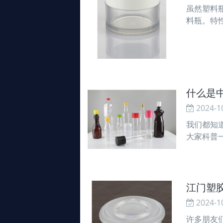
虽然塑料
料瓶。特
色的。毒：
125～
什么是
2024-1
我们都知
大家科普
闭合在模
是塑料包
江门塑
2024-1
许多朋友