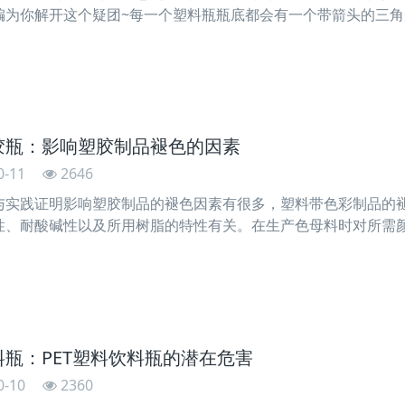
编为你解开这个疑团~每一个塑料瓶瓶底都会有一个带箭头的三
一般来说是由1-7，在这当中7个数字都别离代表了塑料包装制品中
级
胶瓶：影响塑胶制品褪色的因素
0-11
2646
与实践证明影响塑胶制品的褪色因素有很多，塑料带色彩制品的
性、耐酸碱性以及所用树脂的特性有关。在生产色母料时对所需
树脂和防老化助剂的上述功能进行综合鉴定后才可选用，以下是
以供亲们
料瓶：PET塑料饮料瓶的潜在危害
0-10
2360