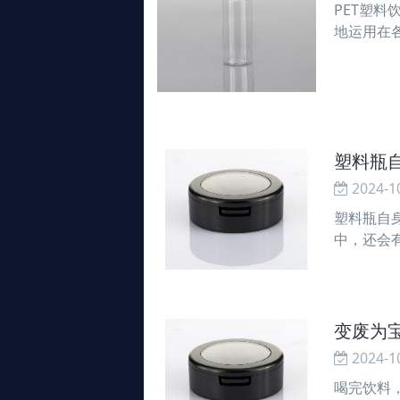
PET塑
地运用在
温或被曝
都要添加
塑料瓶
2024-1
塑料瓶自
中，还会
料。PE
带
变废为
2024-1
喝完饮料，