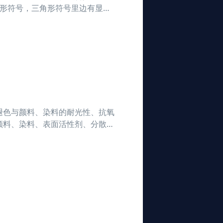
角形符号，三角形符号里边有显现
的7种质料。“1”号代表PET，
褪色与颜料、染料的耐光性、抗氧
颜料、染料、表面活性剂、分散
惯例的影响产品变色的原因以及物