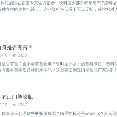
料饮料瓶的潜在损害专家告诉记者，饮料瓶大部分都是用PET原料
各种各样的食物包装上。这些资料在低温下无毒无味，装饮料对
晒，就会渐渐溶解，释放出一种对人体健康有害的有机溶剂。不
各种
自身是否有害？
0-10
2438
身是否有害？会不会有塑化剂？暂时抛开水中的塑料微粒，塑料
有有毒有害物质迁移到水中吗？这就要回到江门塑胶瓶厂家讲到的
T归于高分子资料化合物，这些分子链环绕在一起，常温下不活动
宝的江门塑胶瓶
0-10
2287
你会怎么处理这些瓶瓶罐罐呢？随手扔掉还是&hellip;？其