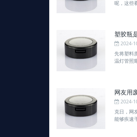
呢，这些
江门塑胶
塑胶瓶
2024-1
先将塑料
温灯管照
却设备对
网友用废
2024-1
克日，网友
能够疾速
者在有多
达疾速