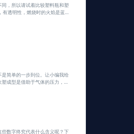
不同，所以请试着比较塑料瓶和塑
，有透明性，燃烧时的火焰是蓝
945～0.9g /立方厘米，熔点
不是简单的一步到位。让小编我给
吹塑成型是借助于气体的压力，使
塑性塑料成型的一种重要办法，也
这些数字终究代表什么含义呢？下