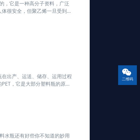
做的，它是一种高分子资料，广泛
人体很安全，但聚乙烯一旦受到高
管什么塑料瓶制品，在制作过程中
瓶在出产、运送、储存、运用过程
二维码
PET，它是大部分塑料瓶的原
，更不要提向水中扩散了，并不会
实塑料水瓶还有好些你不知道的妙用