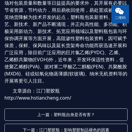
场对包装质量和数量等日益提高的要求外，其开展有必要以
节省资源，节约动力，用后易收回使用，易处置或被易环境
笑纳货降解为技术开发的起点，塑料瓶包装新资料、新工
二维码
艺、新技术、新产品不断涌现，并正向高性能、多功能、积
极采用新动力、新技术、拓宽应用领域以及塑料瓶包装与环
保协调开展等方面开展，高阻渗性塑料包装资料，因可赋予
保质，保鲜、保风味以及延长货架寿命功能而获迅速开展和
广泛应用，除目前广泛应用的巨片氯乙烯(PYDC)、乙烯、
乙烯醇共聚物(EVOH)外，近年来，开发环保适性资料，促
使聚乙烯醇(PVA)、据对苯二甲酸乙二醇酯(PEN)、共聚酰胺
(MXD6)、硅或铝氧化物蒸薄膜(软玻璃)、纳米无机资料等的
开展将更引人注目。
文章源自：江门塑胶瓶
http://www.hstiancheng.com/
上一篇：塑料瓶自身是否有害？
下一篇：江门塑胶瓶：影响塑胶制品褪色的因素