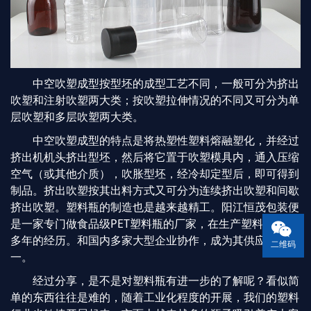
中空吹塑成型按型坯的成型工艺不同，一般可分为挤出
吹塑和注射吹塑两大类；按吹塑拉伸情况的不同又可分为单
层吹塑和多层吹塑两大类。
中空吹塑成型的特点是将热塑性塑料熔融塑化，并经过
挤出机机头挤出型坯，然后将它置于吹塑模具内，通入压缩
空气（或其他介质），吹胀型坯，经冷却定型后，即可得到
制品。挤出吹塑按其出料方式又可分为连续挤出吹塑和间歇
挤出吹塑。塑料瓶的制造也是越来越精工。阳江恒茂包装便
是一家专门做食品级PET塑料瓶的厂家，在生产塑料瓶上有
多年的经历。和国内多家大型企业协作，成为其供应商之
二维码
一。
经过分享，是不是对塑料瓶有进一步的了解呢？看似简
单的东西往往是难的，随着工业化程度的开展，我们的塑料