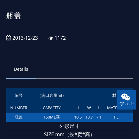
瓶盖
2013-12-23
1172
Details
编号
（满口容量ml）
材质
QR code
NUMBER
CAPACITY
H
W
L
MATERIAL
PU
瓶盖
150ML塞
10.5
18.7
7.1
PE
外形尺寸
SIZE mm（长*宽*高）