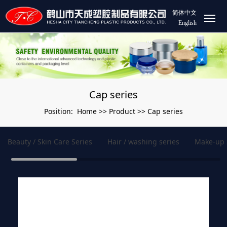
简体中文
English
Cap series
Home
Product
Cap series
Position:
>>
>>
Beauty / Skin Care Series
Hair / washing series
Make-up 