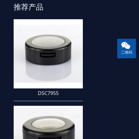
推荐产品
相比质量相对轻，有透明性，燃烧时的火
焰是蓝色的。毒：无毒，对人体无害。市
场上销售的高密度聚乙烯（HARE），密度
0.945～0.9g /立方厘米，熔点125～
二维码
DSC7955