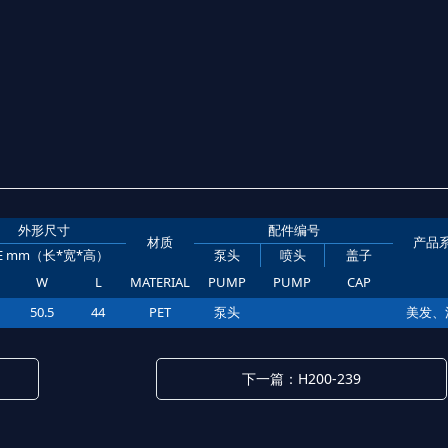
外形尺寸
配件编号
材质
产品
ZE mm（长*宽*高）
泵头
喷头
盖子
W
L
MATERIAL
PUMP
PUMP
CAP
50.5
44
PET
泵头
美发、
下一篇：H200-239