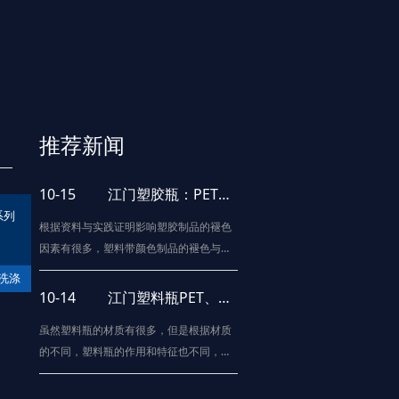
推荐新闻
10-15
江门塑胶瓶：PET塑料瓶的物理回收处理法
系列
根据资料与实践证明影响塑胶制品的褪色
因素有很多，塑料带颜色制品的褪色与颜
料、染料的耐光性、抗氧性、耐热性、耐
洗涤
酸碱性以及所用树脂的特性有关。在生产
10-14
江门塑料瓶PET、PE、 PVC的区别有哪些
色母料时对所需颜料、染料、表面活性
虽然塑料瓶的材质有很多，但是根据材质
剂、分散剂、载体树脂和防老化助剂的上
的不同，塑料瓶的作用和特征也不同，所
述性能进行综合评定后才可选用，以下是
以请试着比较塑料瓶和塑料瓶。特性：PE
常规的影响产品变色的原因以及物流性
柔软，触摸会有蜡的质感，与相同的塑料
能，以供亲们