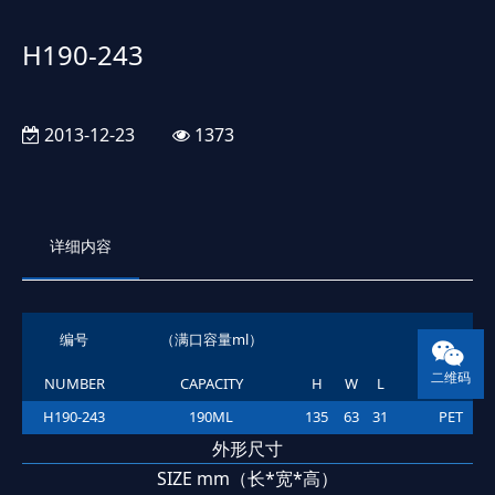
H190-243
2013-12-23
1373
详细内容
编号
（满口容量ml）
材质
二维码
NUMBER
CAPACITY
H
W
L
MATERIAL
H190-243
190ML
135
63
31
PET
外形尺寸
SIZE mm（长*宽*高）