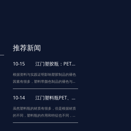
推荐新闻
10-15
江门塑胶瓶：PET塑料瓶的物理回收处理法
根据资料与实践证明影响塑胶制品的褪色
因素有很多，塑料带颜色制品的褪色与颜
料、染料的耐光性、抗氧性、耐热性、耐
酸碱性以及所用树脂的特性有关。在生产
10-14
江门塑料瓶PET、PE、 PVC的区别有哪些
色母料时对所需颜料、染料、表面活性
虽然塑料瓶的材质有很多，但是根据材质
剂、分散剂、载体树脂和防老化助剂的上
的不同，塑料瓶的作用和特征也不同，所
述性能进行综合评定后才可选用，以下是
以请试着比较塑料瓶和塑料瓶。特性：PE
常规的影响产品变色的原因以及物流性
柔软，触摸会有蜡的质感，与相同的塑料
能，以供亲们