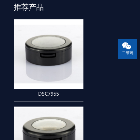
推荐产品
相比质量相对轻，有透明性，燃烧时的火
焰是蓝色的。毒：无毒，对人体无害。市
场上销售的高密度聚乙烯（HARE），密度
0.945～0.9g /立方厘米，熔点125～
二维码
DSC7955