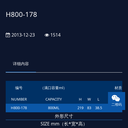
H800-178
2013-12-23
1514
详细内容
编号
（满口容量ml）
材质
NUMBER
CAPACITY
H
W
L
MATERIAL
二维码
H800-178
800ML
219
83
38.5
PET
外形尺寸
SIZE mm（长*宽*高）