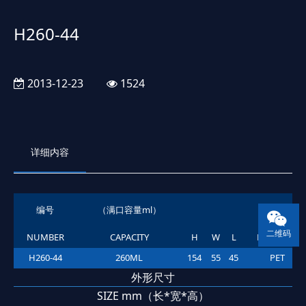
H260-44
2013-12-23
1524
详细内容
编号
（满口容量ml）
材质
二维码
NUMBER
CAPACITY
H
W
L
MATERIAL
H260-44
260ML
154
55
45
PET
外形尺寸
SIZE mm（长*宽*高）