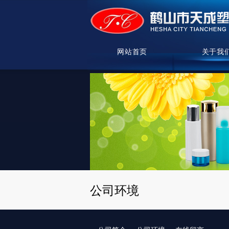
网站首页
关于我
公司环境