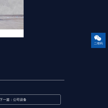
二维码
下一篇：公司设备